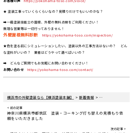
お客様の声
https://yokohama-toso.com/voice/
★ 塗装工事っていくらくらいなの？見積りだけでもいいのかな？
➡一級塗装技能士の屋根、外壁の無料点検をご利用ください！
無理な営業等は一切行っておりません！
外壁屋根無料診断
https://yokohama-toso.com/inspection/
★色を塗る前にシミュレーションしたい、塗装以外の工事方法はないの？ どん
な塗料がいいの？ 業者はどうやって選べばいいの？
➡ どんなご質問でもお気軽にお問い合わせください！
お問い合わせ
https://yokohama-toso.com/contact/
>
>
横浜市の外壁塗装なら【横浜塗装本舗】
新着情報
横浜市都筑区 A様
< 前の記事
神奈川県横浜市都筑区 塗装・コーキング打ち替えの見積もり依
頼をいただきました
次の記事 >