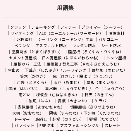
用語集
クラック
チョーキング
フィラー
プライマー（シーラー）
サイディング
ALC（エーエルシー/パワーボード）
油性塗料
水性塗料
シーリング（コーキング）工事
バルコニー
ベランダ
アスファルト防水
ウレタン防水
シート防水
塗膜防水（とまくぼうすい）
陸屋根（ろくやね・りくやね）
セメント瓦屋根
日本瓦屋根（にほんがわらやね）
トタン屋根
屋根カバー工法
屋根葺き替え工事（やねふきかえこうじ）
雪止め
下葺き（したぶき）/ ルーフィング
野地板（のじいた）
笠木（かさぎ）
庇（ひさし）/ 霧よけ（きりよけ）
戸袋（とぶくろ）
雨戸（あまど）
幕板（まくいた）
這樋（はいどい）
集水器 （しゅうすいき）/上合（じょうごう）
雨どい
棟板金（むねばんきん）
軒天（のきてん）
破風（はふ）
貫板（ぬきいた）
ケラバ
寄棟屋根（よせむねやね）
切妻屋根（きりづまやね）
大棟（おおむね）
隅棟（すみむね）/ 下り棟（くだりむね）
ドーマー
鼻隠し
軒樋（のきどい）
竪樋（たてどい）
パラペット
FRP防水
アスファルトシングル
スレート