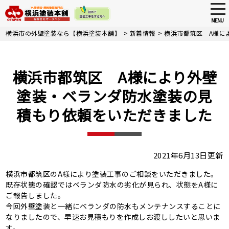
tog
nav
MENU
Skip
横浜市の外壁塗装なら【横浜塗装本舗】
>
新着情報
>
横浜市都筑区 A様に
to
main
content
横浜市都筑区 A様により外壁
塗装・ベランダ防水塗装の見
積もり依頼をいただきました
2021年6月13日更新
横浜市都筑区のA様により塗装工事のご相談をいただきました。
既存状態の確認ではベランダ防水の劣化が見られ、状態をA様に
ご報告しました。
今回外壁塗装と一緒にベランダの防水もメンテナンスすることに
なりましたので、早速お見積もりを作成しお渡ししたいと思いま
す。