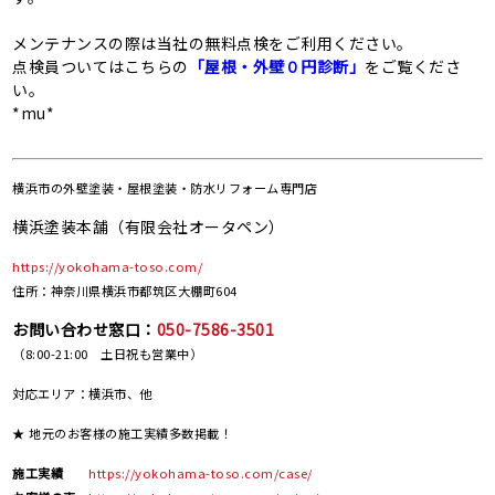
メンテナンスの際は当社の無料点検をご利用ください。
点検員ついてはこちらの
「屋根・外壁０円診断」
をご覧くださ
い。
*mu*
横浜市の
外壁塗装・屋根塗装・防水リフォーム専門店
横浜塗装本舗（有限会社オータペン）
https://yokohama-toso.com/
住所：神奈川県横浜市都筑区大棚町604
お問い合わせ窓口：
050-7586-3501
（8:00-21:00 土日祝も営業中）
対応エリア：横浜市、他
★ 地元のお客様の施工実績多数掲載！
施工実績
https://yokohama-toso.com/case/