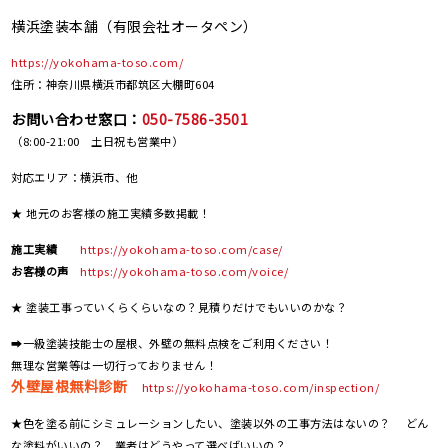
横浜塗装本舗（有限会社オータペン）
https://yokohama-toso.com/
住所：神奈川県横浜市都筑区大棚町604
お問い合わせ窓口：
050-7586-3501
（8:00-21:00 土日祝も営業中）
対応エリア：横浜市、他
★ 地元のお客様の施工実績多数掲載！
施工実績
https://yokohama-toso.com/case/
お客様の声
https://yokohama-toso.com/voice/
★ 塗装工事っていくらくらいなの？見積りだけでもいいのかな？
➡一級塗装技能士の屋根、外壁の無料点検をご利用ください！
無理な営業等は一切行っておりません！
外壁屋根無料診断
https://yokohama-toso.com/inspection/
★色を塗る前にシミュレーションしたい、塗装以外の工事方法はないの？ どん
な塗料がいいの？ 業者はどうやって選べばいいの？