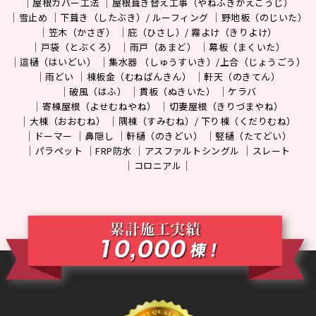
屋根カバー工法
屋根葺き替え工事（やねふきかえこうじ）
雪止め
下葺き（したぶき）/ ルーフィング
野地板（のじいた）
笠木（かさぎ）
庇（ひさし）/ 霧よけ（きりよけ）
戸袋（とぶくろ）
雨戸（あまど）
幕板（まくいた）
這樋（はいどい）
集水器 （しゅうすいき）/上合（じょうごう）
雨どい
棟板金（むねばんきん）
軒天（のきてん）
破風（はふ）
貫板（ぬきいた）
ケラバ
寄棟屋根（よせむねやね）
切妻屋根（きりづまやね）
大棟（おおむね）
隅棟（すみむね）/ 下り棟（くだりむね）
ドーマー
鼻隠し
軒樋（のきどい）
竪樋（たてどい）
パラペット
FRP防水
アスファルトシングル
スレート
コロニアル