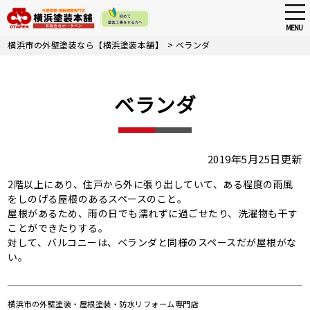
tog
nav
MENU
Skip
横浜市の外壁塗装なら【横浜塗装本舗】
>
ベランダ
to
main
content
ベランダ
2019年5月25日更新
2階以上にあり、住戸から外に張り出していて、ある程度の雨風
をしのげる屋根のあるスペースのこと。
屋根があるため、雨の日でも濡れずに過ごせたり、洗濯物も干す
ことができたりする。
対して、バルコニーは、ベランダと同様のスペースだが屋根がな
い。
横浜市の
外壁塗装・屋根塗装・防水リフォーム専門店