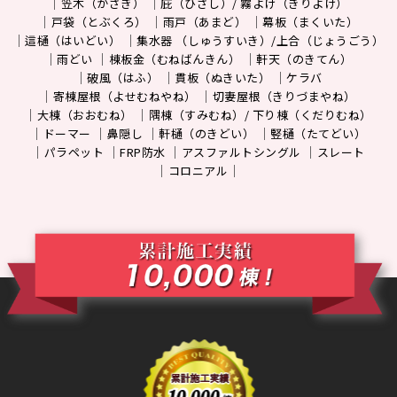
笠木（かさぎ）
庇（ひさし）/ 霧よけ（きりよけ）
戸袋（とぶくろ）
雨戸（あまど）
幕板（まくいた）
這樋（はいどい）
集水器 （しゅうすいき）/上合（じょうごう）
雨どい
棟板金（むねばんきん）
軒天（のきてん）
破風（はふ）
貫板（ぬきいた）
ケラバ
寄棟屋根（よせむねやね）
切妻屋根（きりづまやね）
大棟（おおむね）
隅棟（すみむね）/ 下り棟（くだりむね）
ドーマー
鼻隠し
軒樋（のきどい）
竪樋（たてどい）
パラペット
FRP防水
アスファルトシングル
スレート
コロニアル