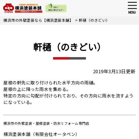
tog
nav
MENU
Skip
横浜市の外壁塗装なら【横浜塗装本舗】
>
軒樋（のきどい）
to
main
content
軒樋（のきどい）
2019年3月13日更新
屋根の軒先に取り付けられた水平方向の雨樋。
屋根の上に降った雨水を集める。
特定の方向に勾配が付けられており、その方向に雨水を流すよう
になっている。
横浜市の
外壁塗装・屋根塗装・防水リフォーム専門店
横浜塗装本舗（有限会社オータペン）