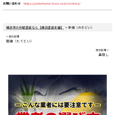
お問い合わせ
https://yokohama-toso.com/contact/
>
横浜市の外壁塗装なら【横浜塗装本舗】
軒樋（のきどい）
< 前の記事
竪樋（たてどい）
次の記事 >
鼻隠し