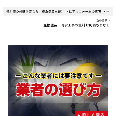
>
>
横浜市の外壁塗装なら【横浜塗装本舗】
住宅リフォームの真実
住宅リ
次の記事 >
屋根塗装・防水工事の無料お見積もりなら