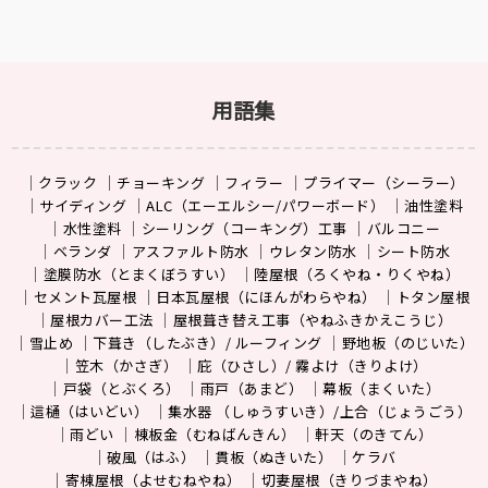
用語集
クラック
チョーキング
フィラー
プライマー（シーラー）
サイディング
ALC（エーエルシー/パワーボード）
油性塗料
水性塗料
シーリング（コーキング）工事
バルコニー
ベランダ
アスファルト防水
ウレタン防水
シート防水
塗膜防水（とまくぼうすい）
陸屋根（ろくやね・りくやね）
セメント瓦屋根
日本瓦屋根（にほんがわらやね）
トタン屋根
屋根カバー工法
屋根葺き替え工事（やねふきかえこうじ）
雪止め
下葺き（したぶき）/ ルーフィング
野地板（のじいた）
笠木（かさぎ）
庇（ひさし）/ 霧よけ（きりよけ）
戸袋（とぶくろ）
雨戸（あまど）
幕板（まくいた）
這樋（はいどい）
集水器 （しゅうすいき）/上合（じょうごう）
雨どい
棟板金（むねばんきん）
軒天（のきてん）
破風（はふ）
貫板（ぬきいた）
ケラバ
寄棟屋根（よせむねやね）
切妻屋根（きりづまやね）