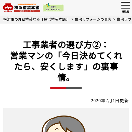
tog
nav
MENU
Skip
横浜市の外壁塗装なら【横浜塗装本舗】
>
住宅リフォームの真実
>
住宅リフ
to
main
content
工事業者の選び方②：
営業マンの「今日決めてくれ
たら、安くします」の裏事
情。
2020年7月1日更新