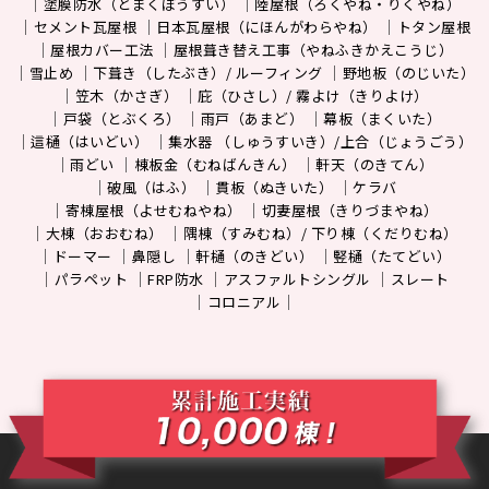
塗膜防水（とまくぼうすい）
陸屋根（ろくやね・りくやね）
セメント瓦屋根
日本瓦屋根（にほんがわらやね）
トタン屋根
屋根カバー工法
屋根葺き替え工事（やねふきかえこうじ）
雪止め
下葺き（したぶき）/ ルーフィング
野地板（のじいた）
笠木（かさぎ）
庇（ひさし）/ 霧よけ（きりよけ）
戸袋（とぶくろ）
雨戸（あまど）
幕板（まくいた）
這樋（はいどい）
集水器 （しゅうすいき）/上合（じょうごう）
雨どい
棟板金（むねばんきん）
軒天（のきてん）
破風（はふ）
貫板（ぬきいた）
ケラバ
寄棟屋根（よせむねやね）
切妻屋根（きりづまやね）
大棟（おおむね）
隅棟（すみむね）/ 下り棟（くだりむね）
ドーマー
鼻隠し
軒樋（のきどい）
竪樋（たてどい）
パラペット
FRP防水
アスファルトシングル
スレート
コロニアル