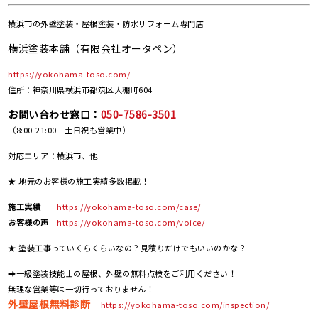
横浜市の
外壁塗装・屋根塗装・防水リフォーム専門店
横浜塗装本舗（有限会社オータペン）
https://yokohama-toso.com/
住所：神奈川県横浜市都筑区大棚町604
お問い合わせ窓口：
050-7586-3501
（8:00-21:00 土日祝も営業中）
対応エリア：横浜市、他
★ 地元のお客様の施工実績多数掲載！
施工実績
https://yokohama-toso.com/case/
お客様の声
https://yokohama-toso.com/voice/
★ 塗装工事っていくらくらいなの？見積りだけでもいいのかな？
➡一級塗装技能士の屋根、外壁の無料点検をご利用ください！
無理な営業等は一切行っておりません！
外壁屋根無料診断
https://yokohama-toso.com/inspection/