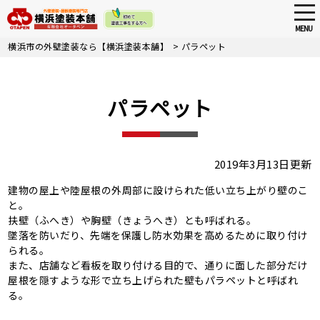
tog
nav
MENU
Skip
横浜市の外壁塗装なら【横浜塗装本舗】
>
パラペット
to
main
content
パラペット
2019年3月13日更新
建物の屋上や陸屋根の外周部に設けられた低い立ち上がり壁のこ
と。
扶壁（ふへき）や胸壁（きょうへき）とも呼ばれる。
墜落を防いだり、先端を保護し防水効果を高めるために取り付け
られる。
また、店舗など看板を取り付ける目的で、通りに面した部分だけ
屋根を隠すような形で立ち上げられた壁もパラペットと呼ばれ
る。